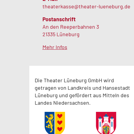
theaterkasse@theater-lueneburg.de
Postanschrift
An den Reeperbahnen 3
21335 Lüneburg
Mehr Infos
Die Theater Lüneburg GmbH wird
getragen von Landkreis und Hansestadt
Lüneburg und gefördert aus Mitteln des
Landes Niedersachsen.