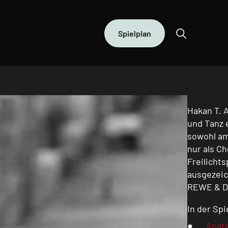
Spielplan
Hakan T. 
und Tanz 
sowohl am
nur als Ch
Freilicht
ausgezeic
REWE & D
In der Spi
„Anat