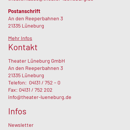
Postanschrift
Leitung Maske: Marco M. Wenzig
Orchesterwart: Alexander Desch
An den Reeperbahnen 3
Maske: Simon Fratantonio, Britta
Haus- und Betriebstechnik: Rafael
21335 Lüneburg
Grahlmann-Jansen, Lea Großmann
Woltmann
Mehr Infos
(Elternzeitvertretung), Kim Ines May, Olga
Produktionsleitung: Malte Schurau
Kontakt
Rausch (in Elternzeit)
Leiterin Garderobe: Sylvia Franke
Theater Lüneburg GmbH
An den Reeperbahnen 3
Garderobieren: Skylar Phillips, Alicia von
21335 Lüneburg
Lindern, Imke Wedemeyer
Telefon:
04131 / 752 – 0
Fax: 04131 / 752 202
info@theater-lueneburg.de
Infos
Newsletter