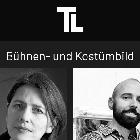
Bühnen- und Kostümbild