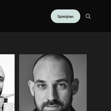
Spielplan