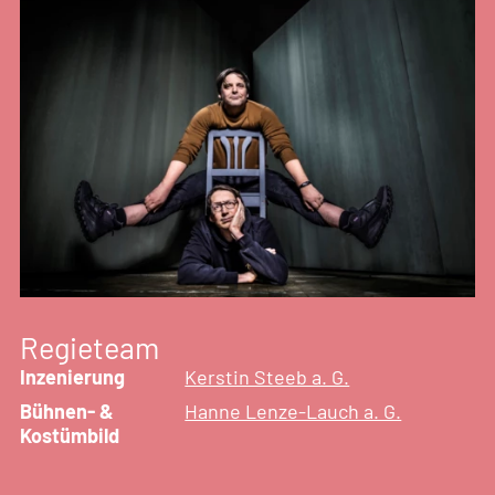
Regieteam
Inzenierung
Kerstin Steeb a. G.
Bühnen- &
Hanne Lenze-Lauch a. G.
Kostümbild