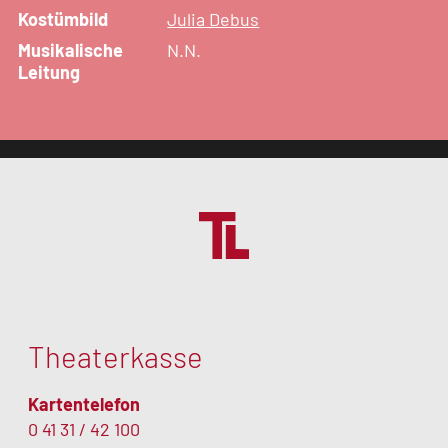
Kostümbild
Julia Debus
Musikalische
N.N.
Leitung
Theaterkasse
Kartentelefon
0 41 31 / 42 100