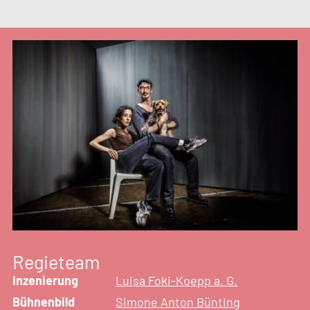
Regieteam
Inzenierung
Luisa Foki-Koepp a. G.
Bühnenbild
Simone Anton Bünting