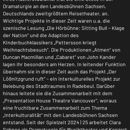
Dramaturgie an den Landesbühnen Sachsen,
Deutschlands zweitgrößtem Reisetheater, an.
Wichtige Projekte in dieser Zeit waren u.a. die
szenische Lesung „Die Hörbühne: Sitting Bull – Klage
der Nation“ und die Adaption des
Kinderbuchklassikers „Pettersson kriegt
Weihnachtsbesuch“. Die Produktionen „Atmen“ von
Duncan Macmillan und „Cabaret“ von John Kander
lagen ihr besonders am Herzen. In leitender Funktion
übernahm sie in dieser Zeit auch das Projekt „Der
Lößnitzgrund ruft“ – ein interkulturelles Projekt zur
Belebung des Stadtraumes in Radebeul. Darüber
hinaus leitete sie die Zusammenarbeit mit dem
„Presentation House Theatre Vancouver“, woraus
eine fruchtbare Zusammenarbeit zum Thema
„Interkulturalität“ mit den Landesbühnen Sachsen
entstand. Seit der Spielzeit 2024 | 25 arbeitet Clara
Schnee als Dramaturgin für Musiktheater und Konzert