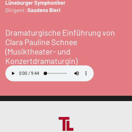
Lüneburger Symphoniker
Dirigent:
Gaudens Bieri
Dramaturgische Einführung von
Clara Pauline Schnee
(Musiktheater- und
Konzertdramaturgin)