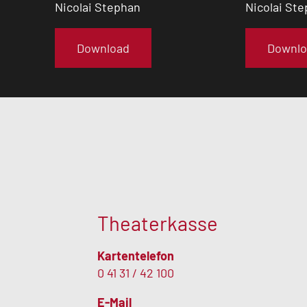
Nicolai Stephan
Nicolai St
Download
Downlo
Theaterkasse
Kartentelefon
0 41 31 / 42 100
E-Mail