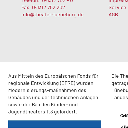
Telefon:
04131 / 752 – 0
Impres
Fax: 04131 / 752 202
Service
info@theater-lueneburg.de
AGB
Aus Mitteln des Europäischen Fonds für
Die Th
regionale Entwicklung (EFRE) wurden
getrag
Modernisierungs-maßnahmen des
Lünebur
Gebäudes und der technischen Anlagen
Landes
sowie der Bau des Kinder- und
Jugendtheaters T.3 gefördert.