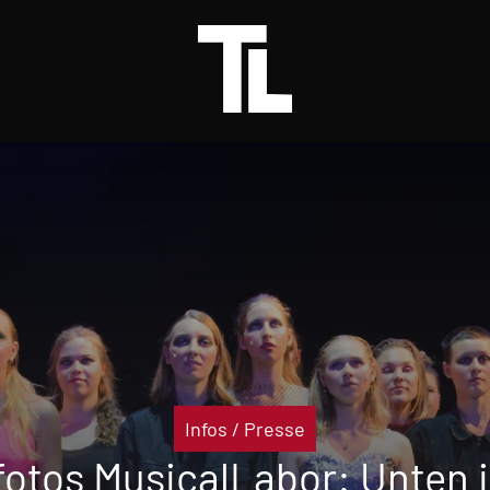
Infos
/
Presse
fotos MusicalLabor: Unten 