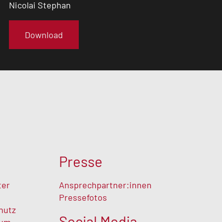
Nicolai Stephan
Download
Presse
ter
Ansprechpartner:innen
Pressefotos
hutz
Social Media