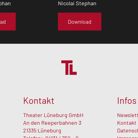
ephan
Nicolai Stephan
ad
Download
Kontakt
Infos
Theater Lüneburg GmbH
Newslet
An den Reeperbahnen 3
Kontakt
21335 Lüneburg
Datensc