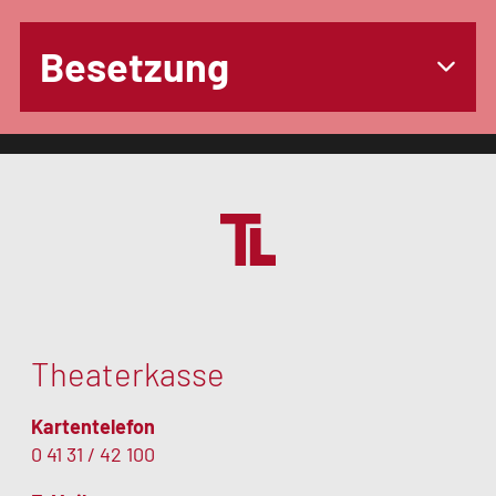
Besetzung
Pauline
Susann Fabiero a. G.
Museau
Der Kummer
Burkhard Schmeer a. G.
Theaterkasse
Kartentelefon
0 41 31 / 42 100