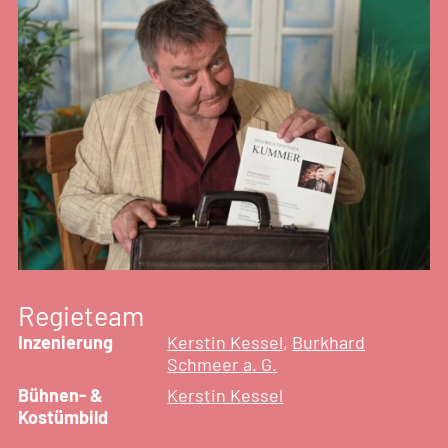
Regieteam
Inzenierung
Kerstin Kessel
,
Burkhard
Schmeer a. G.
Bühnen- &
Kerstin Kessel
Kostümbild