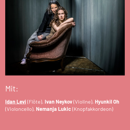
Mit:
Idan Levi
(Flöte),
Ivan Neykov
(Violine),
Hyunkil Oh
(Violoncello),
Nemanja Lukic
(Knopfakkordeon)