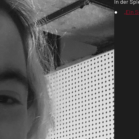
In der Spi
„Ein 