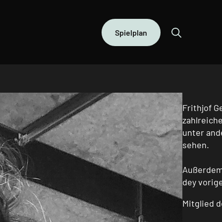
Spielplan
Frithjof G
zahlreich
unter and
sehen.
Außerdem 
dey vorige
Mitglied 