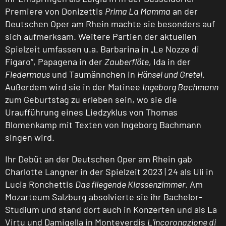
Premiere von Donizettis
Prima La Mamma
an der
Deutschen Oper am Rhein machte sie besonders auf
sich aufmerksam. Weitere Partien der aktuellen
Spielzeit umfassen u.a. Barbarina in „Le Nozze di
Figaro“, Papagena in der
Zauberflöte
, Ida in der
Fledermaus
und Taumännchen in
Hänsel und Gretel
.
Außerdem wird sie in der Matinee
Ingeborg Bachmann
zum Geburtstag zu erleben sein, wo sie die
Uraufführung eines Liedzyklus von Thomas
Blomenkamp mit Texten von Ingeborg Bachmann
singen wird.
Ihr Debüt an der Deutschen Oper am Rhein gab
Charlotte Langner in der Spielzeit 2023 | 24 als Uli in
Lucia Ronchettis
Das fliegende Klassenzimmer
. Am
Mozarteum Salzburg absolvierte sie ihr Bachelor-
Studium und stand dort auch in Konzerten und als La
Virtu und Damigella in Monteverdis
L’incoronazione di