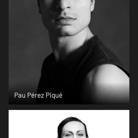
Zum Porträt
Pau Pérez Piqué
Der gebürtige Spanier Pau Pérez Piqué
absolvierte seine klassische Tanzausbildung
am Conservatorio de Danza Ribar-roja del
Túria in Valencia, die er 2015 mit Diplom