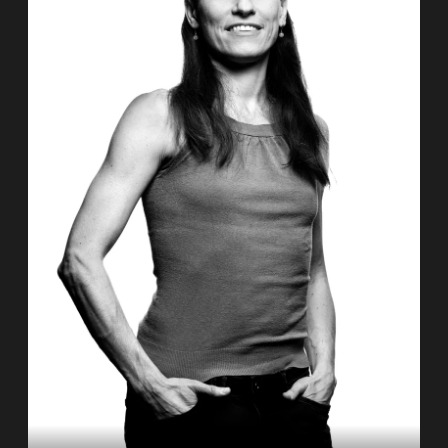
abschloss. Schon 2009 bekam er sein Diplom
für klassischen spanischen Tanz. Im (…)
Zum Porträt