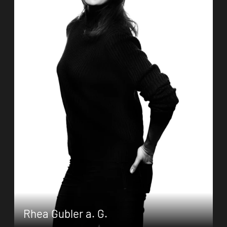
(…)
Zum Porträt
Rhea Gubler a. G.