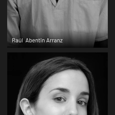
Raúl Abentin Arranz
Raúl Abentín Arranz, geboren in Madrid,
begann schon als kleines Kind zu tanzen. Er
setzte seine Tanzausbildung an der
Ballettakademie Víctor Ullate
und am
Konservatorium für professionellen Tanz
Carmen Roche
fort. Er beendete (…)