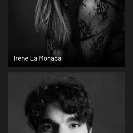
Zum Porträt
Irene La Monaca
Irene La Monaca, geboren in Italien, erhielt
ihre Ausbildung zur professionellen
Balletttänzerin an der National Dance
Academy of Rome. Während ihrer
Ausbildung erhielt sie ein einmonatiges
Stipendium an der Henny Jurriens Stichting
in Amsterdam (…)