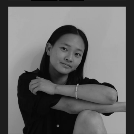
Rhea Gubler, geboren in der Schweiz,
absolvierte ihre Ausbildung zur klassischen
Bühnentänzerin an der Tanz Akademie
Zürich
–
Zürcher Hochschule der Künste. Sie
sammelte bereits während der Ausbildung
erste Bühnenerfahrung und arbeitete (…)