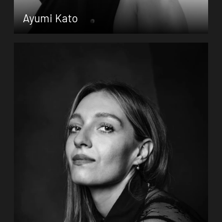
Ayumi Kato
Zum Porträt
Ayumi Kato hat japanische Wurzeln und
wuchs in der Schweiz auf. Sie startet ihre
Leidenschaft an der Ballettschule Lambert
in Rapperswil und setzt später die
Ausbildung an der Ballettschule fürs
Opernhaus Zürich fort. Sie hat ihre ersten
(…)