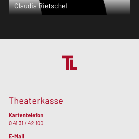
Claudia Rietschel
Claudia Rietschel absolvierte ihre
Ausbildung an der Staatlichen Ballettschule
Berlin. Es folgten Engagements am
Staatstheater Meiningen, am
Mecklenburgischen Staatstheater sowie bei
der Deutschen Tanzkompanie in Neustrelitz.
Seit der (…)
Theaterkasse
Kartentelefon
0 41 31 / 42 100
E-Mail