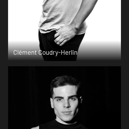
Zum Porträt
Clément Coudry-Herlin
Clément Coudry-Herlin wurde 1998 in
Chambéry/Frankreich in eine Musikerfamilie
hineingeboren. Im Alter von vier Jahren
begann er mit dem Tanzen, ab 2008 wurde
er am Konservatorium von Chambéry in den
Disziplinen Ballet, Contemporary Dance und
(…)