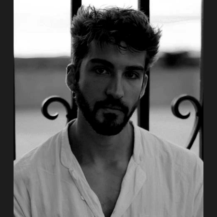
Valencia. Bereits während seiner Ausbildung
sammelte er erste Berufserfahrungen in der
Compagnie „La Veronal“ von Marcos Morau.
(…)
Zum Porträt