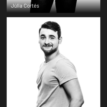
Júlia Cortés
Die gebürtige Spanierin Júlia Cortés erhielt
ihre Tanzausbildung am Institut del Teatre in
Barcelona. 2004 war sie als Stipendiatin des
Ballet des Jeunes d’Europe engagiert, von
2005 bis 2007 erhielt sie ein weiteres
Stipendium an der (…)