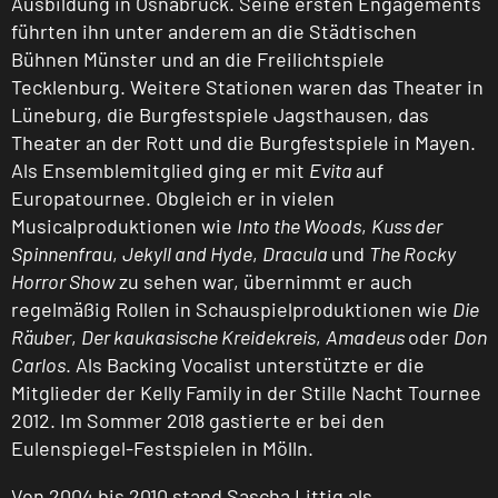
Ausbildung in Osnabrück. Seine ersten Engagements
führten ihn unter anderem an die Städtischen
Bühnen Münster und an die Freilichtspiele
Tecklenburg. Weitere Stationen waren das Theater in
Lüneburg, die Burgfestspiele Jagsthausen, das
Theater an der Rott und die Burgfestspiele in Mayen.
Als Ensemblemitglied ging er mit
Evita
auf
Europatournee. Obgleich er in vielen
Musicalproduktionen wie
Into the Woods
,
Kuss der
Spinnenfrau
,
Jekyll and Hyde
,
Dracula
und
The Rocky
Horror Show
zu sehen war, übernimmt er auch
regelmäßig Rollen in Schauspielproduktionen wie
Die
Räuber
,
Der kaukasische Kreidekreis
,
Amadeus
oder
Don
Carlos
. Als Backing Vocalist unterstützte er die
Mitglieder der Kelly Family in der Stille Nacht Tournee
2012. Im Sommer 2018 gastierte er bei den
Eulenspiegel-Festspielen in Mölln.
Von 2004 bis 2010 stand Sascha Littig als