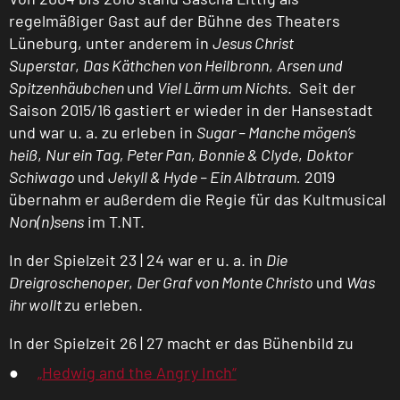
regelmäßiger Gast auf der Bühne des Theaters
Lüneburg, unter anderem in
Jesus Christ
Superstar
,
Das Käthchen von Heilbronn
,
Arsen und
Spitzenhäubchen
und
Viel Lärm um Nichts
. Seit der
Saison 2015/16 gastiert er wieder in der Hansestadt
und war u. a. zu erleben in
Sugar – Manche mögen’s
heiß
,
Nur ein Tag, Peter Pan, Bonnie & Clyde
,
Doktor
Schiwago
und
Jekyll & Hyde – Ein Albtraum.
2019
übernahm er außerdem die Regie für das Kultmusical
Non(n)sens
im T.NT.
In der Spielzeit 23 | 24 war er u. a. in
Die
Dreigroschenoper
,
Der Graf von Monte Christo
und
Was
ihr wollt
zu erleben.
In der Spielzeit 26 | 27 macht er das Bühenbild zu
„Hedwig and the Angry Inch“