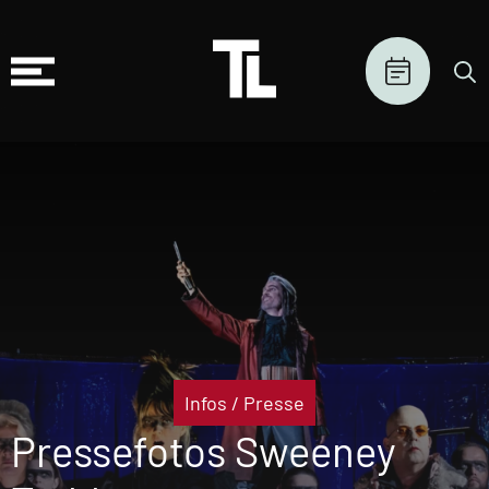
Infos
/
Presse
Pressefotos Sweeney