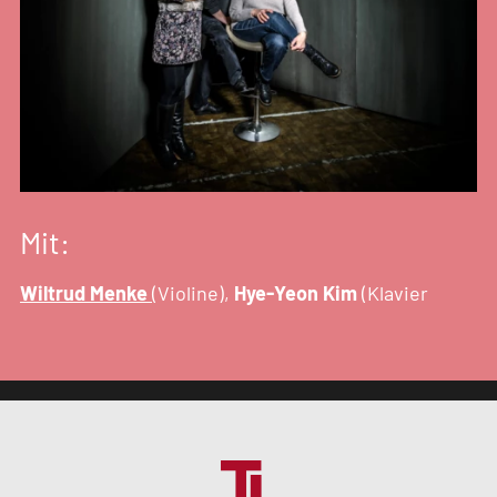
Mit:
Wiltrud Menke
(Violine),
Hye-Yeon Kim
(Klavier